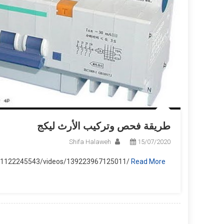
طريقة فحص وتركيب الأرث ليكج
Shifa Halaweh
15/07/2020
31122245543/videos/139223967125011/
Read More…