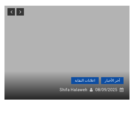
آخر الأخبار
اعلانات النقابة
اعلان عن قرعة عمره لأعضاء الهيئة العامة
لنقابة الكهربائيين الفلسطينيين – محافظة
الخليل
Shifa Halaweh
29/05/2025