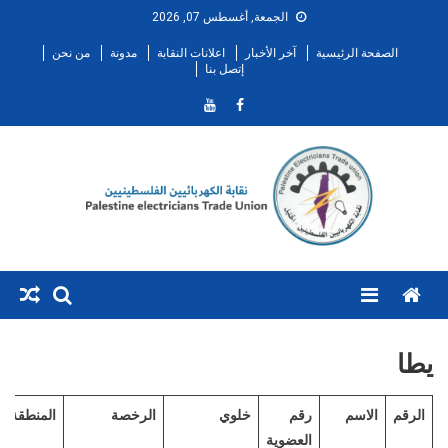
Ski
الجمعة, أغسطس 07, 2026
t
الصفحة الرئيسية
آخر الأخبار
اعلانات النقابة
مدونة
من نحن
conten
إتصل بنا
Menu
يطا
الرقم
الاسم
رقم
خلوي
الرخصة
المنطقة
العضوية