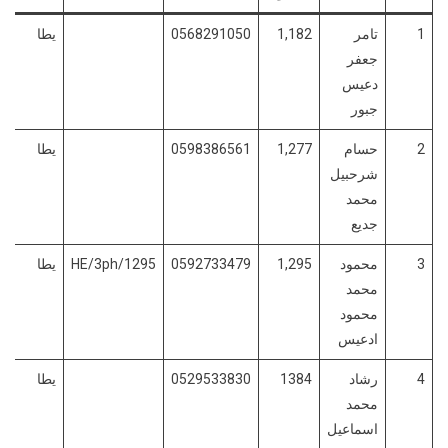
1
تامر
1,182
0568291050
يطا
جعفر
دعيس
جبور
2
حسام
1,277
0598386561
يطا
شرحبيل
محمد
جديع
3
محمود
1,295
0592733479
HE/3ph/1295
يطا
محمد
محمود
ادعيس
4
رشاد
1384
0529533830
يطا
محمد
اسماعيل