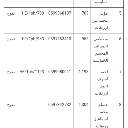
خمايسه
5
مؤيد
709
0599368137
HE/1ph/709
تفوح
محمد بدر
ارزيقات
6
مصطفى
953
0597363410
HE/1ph/953
تفوح
احمد عبد
المحسن
الخمايسه
7
احمد
1,193
0599080041
HE/1ph/1193
تفوح
اشرف
احمد
ارزيقات
8
حسام
1,304
0597842732
تفوح
محمد
اسماعيل
رزيقات