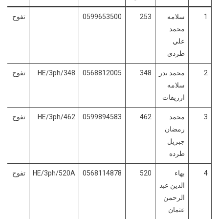
1
سلامه
253
0599653500
تفوح
محمد
علي
طردي
2
محمد بدر
348
0568812005
HE/3ph/348
تفوح
سلامه
ارزيقات
3
محمد
462
0599894583
HE/3ph/462
تفوح
رمضان
جبريل
طرده
4
بهاء
520
0568114878
HE/3ph/520A
تفوح
الدين عبد
الرحمن
عثمان