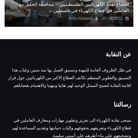
اجتماع نقابة الكهربائيين الفلسطينيين – محافظة الخليل مع
العاملين في قطاع الكهرباء في فلسطين
Shifa Halaweh
07/08/2022
عن النقابة
في ظل الظروف العامة للمهنة وتنسيق العمل بها منذ سنين وغياب هذا
التنسيق والتطوير المنتظم تكاتف القطاع الاكبر من الكهربائيين حول قرار
اقامة النقابة لتصبح الممثل الوحيد لهم نقابيا ومهنيا والاهتمام بقضاياهم.
رسالتنا
تسعى نقابة الكهرباء الى تعزيز وتطوير مهارات ومعارف العاملين في
قطاع الكهرباء وتعريفهم بحقوقهم واليات حمايتها وتقديم المساعدة لهم
وتشجيعهم على بناء أطرهم على أسس سليمة.