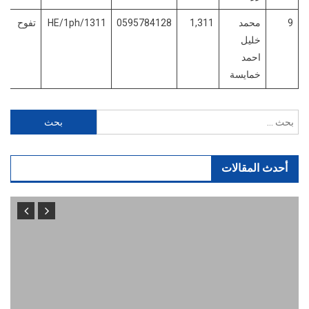
9
محمد
1,311
0595784128
HE/1ph/1311
تفوح
خليل
احمد
خمايسة
البحث
عن:
أحدث المقالات