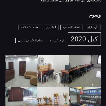
وتشجيعهم على بناء أطرهم على أسس سليمة.
وسوم
الأرث ليكج
الطاقة الشمسية
الملتيميتر
انظمة تحكم KNX
كيل 2020
لوحة كهربائية
نظام التحكم في المباني