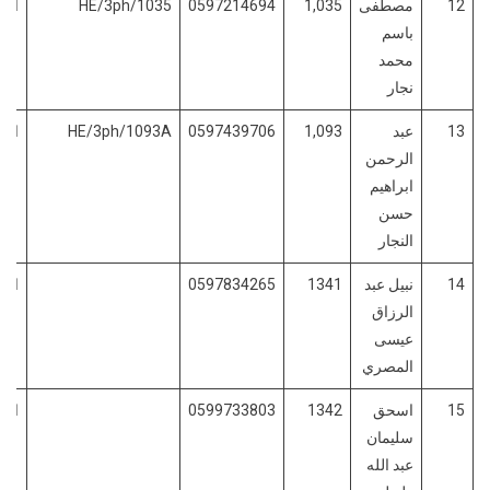
12
مصطفى
1,035
0597214694
HE/3ph/1035
الفو
باسم
محمد
نجار
13
عبد
1,093
0597439706
HE/3ph/1093A
الفو
الرحمن
ابراهيم
حسن
النجار
14
نبيل عبد
1341
0597834265
الفو
الرزاق
عيسى
المصري
15
اسحق
1342
0599733803
الفو
سليمان
عبد الله