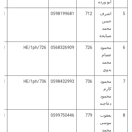
ابو ورده
5
اشرف
712
0598199681
الفو
حسن
محمد
صبايحة
6
محمود
726
0568326909
HE/1ph/726
الفو
عصام
محمد
بدوي
7
محمود
736
0598432993
HE/1ph/736
الفو
كارم
محمود
دعاجنه
8
يعقوب
779
0599750446
الفو
موسى
محمد