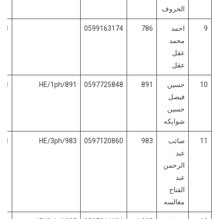
الخروف
9
احمد
786
0599163174
الفو
محمد
عقل
عقل
10
حسين
891
0597725848
HE/1ph/891
الفو
فيصل
حسين
شوابكه
11
صائب
983
0597120860
HE/3ph/983
الفو
عبد
الرحمن
عبد
الفتاح
مغالسه