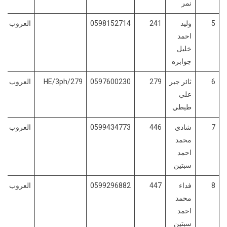
نمر
5
وليد
241
0598152714
العروب
احمد
خليل
جوابره
6
ثائر جبر
279
0597600230
HE/3ph/279
العروب
علي
طيطي
7
شادي
446
0599434773
العروب
محمد
احمد
سبتين
8
فداء
447
0599296882
العروب
محمد
احمد
سبتين