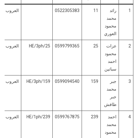
1
رائد
11
0522305383
العروب
محمد
محمود
العوري
2
عزات
25
0599799365
HE/3ph/25
العروب
محمود
احمد
سباتين
3
جبر
159
0599094540
HE/3ph/159
العروب
محمد
جبر
طافش
4
احمد
239
0599767875
HE/1ph/239
العروب
محمد
محمود