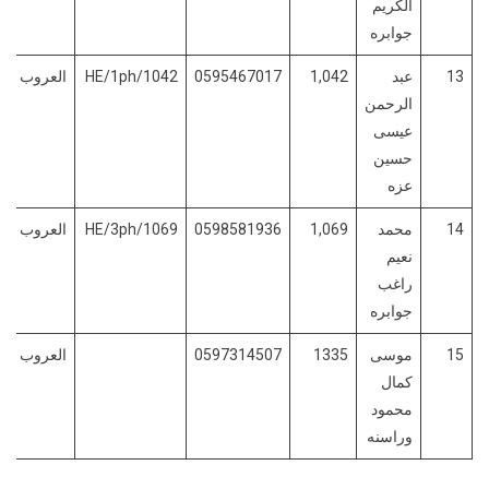
الكريم
جوابره
13
عبد
1,042
0595467017
HE/1ph/1042
العروب
الرحمن
عيسى
حسين
عزه
14
محمد
1,069
0598581936
HE/3ph/1069
العروب
نعيم
راغب
جوابره
15
موسى
1335
0597314507
العروب
كمال
محمود
وراسنه