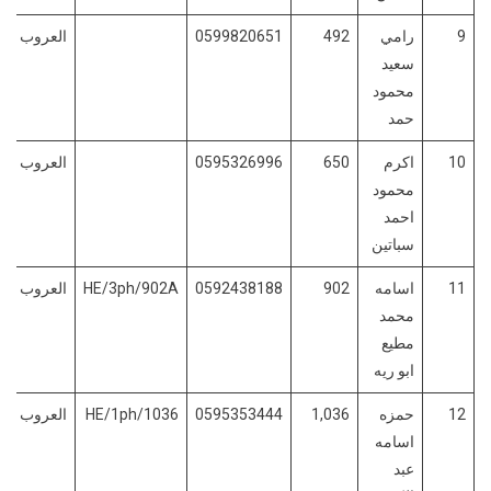
9
رامي
492
0599820651
العروب
سعيد
محمود
حمد
10
اكرم
650
0595326996
العروب
محمود
احمد
سباتين
11
اسامه
902
0592438188
HE/3ph/902A
العروب
محمد
مطيع
ابو ريه
12
حمزه
1,036
0595353444
HE/1ph/1036
العروب
اسامه
عبد